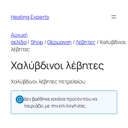
Μετάβαση
στο
Heating Experts
περιεχόμενο
Αρχική
σελίδα
/
Shop
/
Θέρμανση
/
Λέβητες
/ Χαλύβδινοι
λέβητες
Χαλύβδινοι λέβητες
Χαλύβδινοι λέβητες πετρελαίου
Δεν βρέθηκε κανένα προϊόν που να
ταιριάζει με την επιλογή σας.