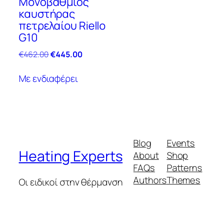
Μονοβάθμιος
καυστήρας
πετρελαίου Riello
G10
Original
Η
€
462.00
€
445.00
price
τρέχουσα
was:
τιμή
Με ενδιαφέρει
€462.00.
είναι:
€445.00.
Blog
Events
Heating Experts
About
Shop
FAQs
Patterns
Authors
Themes
Οι ειδικοί στην θέρμανση