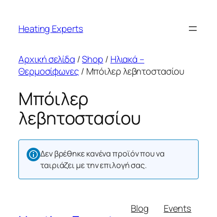
Μετάβαση
στο
Heating Experts
περιεχόμενο
Αρχική σελίδα
/
Shop
/
Ηλιακά –
Θερμοσίφωνες
/ Μπόιλερ λεβητοστασίου
Μπόιλερ
λεβητοστασίου
Δεν βρέθηκε κανένα προϊόν που να
ταιριάζει με την επιλογή σας.
Blog
Events