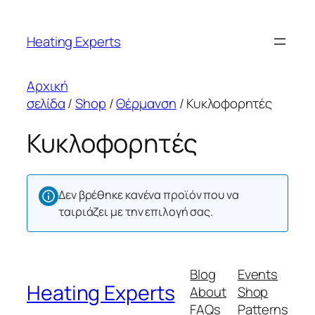
Μετάβαση
στο
Heating Experts
περιεχόμενο
Αρχική
σελίδα
/
Shop
/
Θέρμανση
/ Κυκλοφορητές
Κυκλοφορητές
Δεν βρέθηκε κανένα προϊόν που να
ταιριάζει με την επιλογή σας.
Blog
Events
Heating Experts
About
Shop
FAQs
Patterns