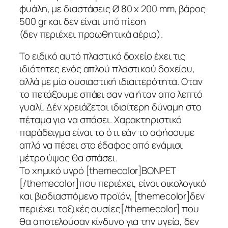
φυάλη, με διαστάσεις Ø 80 x 200 mm, βάρος
500 gr και δεν είναι υπό πίεση
(δεν περιέχει προωθητικά αέρια).
Το ειδικό αυτό πλαστικό δοχείο έχει τις
ιδιότητες ενός απλού πλαστικού δοχείου,
αλλά με μία ουσιαστική ιδιαιτερότητα. Οταν
το πετάξουμε σπάει σαν να ήταν απο λεπτό
γυαλί. Δέν χρειάζεται ιδιαίτερη δύναμη στο
πέταμα για να σπάσει. Χαρακτηριστικό
παράδειγμα είναι το ότι εάν το αφήσουμε
απλά να πέσει στο έδαφος από ενάμισι
μέτρο ύψος θα σπάσει.
Το χημικό υγρό [themecolor]ΒΟΝΡΕΤ
[/themecolor]που περιέχει, είναι οικολογικό
και βιοδιασπόμενο προϊόν, [themecolor]δεν
περιέχει τοξικές ουσίες[/themecolor] που
θα αποτελούσαν κίνδυνο για την υγεία, δεν