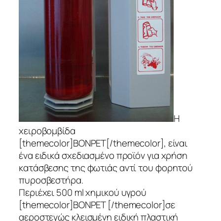
Η
χειροβομβίδα
[themecolor]BONPET[/themecolor], είναι
ένα ειδικά σχεδιασμένο προϊόν για χρήση
κατάσβεσης της φωτιάς αντί του φορητού
πυροσβεστήρα.
Περιέχει 500 ml χημικού υγρού
[themecolor]ΒΟΝΡΕΤ [/themecolor]σε
αεροστεγώς κλεισμένη ειδική πλαστική