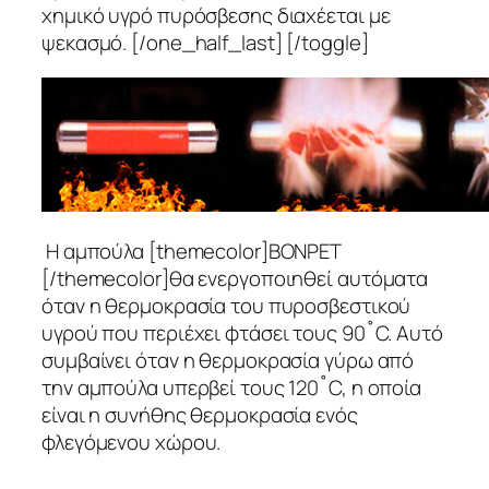
χημικό υγρό πυρόσβεσης διαχέεται με
ψεκασμό. [/one_half_last] [/toggle]
Η αμπούλα [themecolor]BONPET
[/themecolor]θα ενεργοποιηθεί αυτόματα
όταν η θερμοκρασία του πυροσβεστικού
υγρού που περιέχει φτάσει τους 90˚C. Αυτό
συμβαίνει όταν η θερμοκρασία γύρω από
την αμπούλα υπερβεί τους 120˚C, η οποία
είναι η συνήθης θερμοκρασία ενός
φλεγόμενου χώρου.