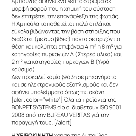
Αμπούλας αφήνει ένα λεπτό στρώμα σε
μορφή αφρού που η χημική του σύσταση
δεν επιτρέπει την επανάφλεξη της φωτιάς.
H Αμπούλα τοποθετείται πολύ απλά και
εύκολα βιδώνοντας την βάση στήριξης που
διαθέτει (με δυο βίδες) πάντα σε οριζόντια
θέση και καλύπτει επιφάνεια 4 m² η 8 m³ για
κατηγορίες πυρκαγιών Α (Στερεά υλικά) και
2 m² για κατηγορίες πυρκαγιών Β (Υγρά
καύσιμα).
Δεν προκαλεί καμία βλάβη σε μηχανήματα
και σε ηλεκτρονικούς εξοπλισμούς και δεν
αφήνει υπολείμματα όπως πχ. σκόνη.
[alert color=”white”] Όλα τα προϊόντα της
BONPET SYSTEMS d.o.o. διαθέτουν ISO 9001:
2008 από την BUREAU VERITAS γιά την
παραγωγή τους. [/alert]
Η
ΧΕΙΡΟΚΙΝΗΤΗ
χρήση της Αμπούλας