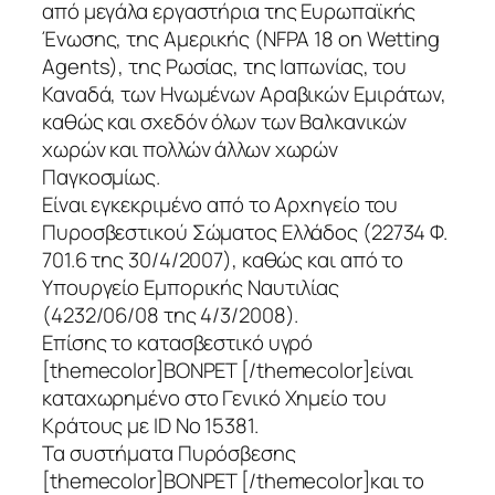
από μεγάλα εργαστήρια της Ευρωπαϊκής
Ένωσης, της Αμερικής (NFPA 18 on Wetting
Agents), της Ρωσίας, της Ιαπωνίας, του
Καναδά, των Ηνωμένων Αραβικών Εμιράτων,
καθώς και σχεδόν όλων των Βαλκανικών
χωρών και πολλών άλλων χωρών
Παγκοσμίως.
Είναι εγκεκριμένο από το Αρχηγείο του
Πυροσβεστικού Σώματος Ελλάδος (22734 Φ.
701.6 της 30/4/2007), καθώς και από το
Υπουργείο Εμπορικής Ναυτιλίας
(4232/06/08 της 4/3/2008).
Επίσης το κατασβεστικό υγρό
[themecolor]ΒΟΝΡΕΤ [/themecolor]είναι
καταχωρημένο στο Γενικό Χημείο του
Κράτους με ID No 15381.
Τα συστήματα Πυρόσβεσης
[themecolor]ΒΟΝΡΕΤ [/themecolor]και το