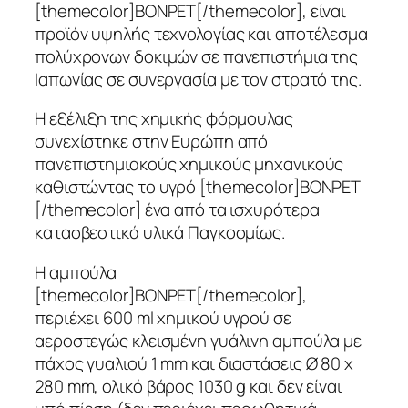
[themecolor]ΒΟΝΡΕΤ[/themecolor], είναι
προϊόν υψηλής τεχνολογίας και αποτέλεσμα
πολύχρονων δοκιμών σε πανεπιστήμια της
Ιαπωνίας σε συνεργασία με τον στρατό της.
Η εξέλιξη της χημικής φόρμουλας
συνεχίστηκε στην Ευρώπη από
πανεπιστημιακούς χημικούς μηχανικούς
καθιστώντας το υγρό [themecolor]ΒΟΝΡΕΤ
[/themecolor] ένα από τα ισχυρότερα
κατασβεστικά υλικά Παγκοσμίως.
Η αμπούλα
[themecolor]BONPET[/themecolor],
περιέχει 600 ml χημικού υγρού σε
αεροστεγώς κλεισμένη γυάλινη αμπούλα με
πάχος γυαλιού 1 mm και διαστάσεις Ø 80 x
280 mm, ολικό βάρος 1030 g και δεν είναι