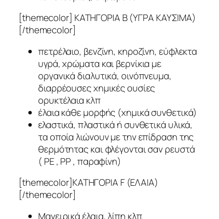
[themecolor] ΚΑΤΗΓΟΡΙΑ Β (ΥΓΡΑ ΚΑΥΣΙΜΑ)
[/themecolor]
πετρέλαιο, βενζίνη, κηροζίνη, εύφλεκτα
υγρά, χρώματα και βερνίκια με
οργανικά διαλυτικά, οινόπνευμα,
διαρρέουσες χημικές ουσίες
ορυκτέλαια κλπ
έλαια κάθε μορφής (χημικά συνθετικά)
ελαστικά, πλαστικά ή συνθετικά υλικά,
τα οποία λιώνουν με την επίδραση της
θερμότητας και φλέγονται σαν ρευστά
( PE , PP , παραφίνη)
[themecolor]ΚΑΤΗΓΟΡΙΑ F (ΕΛΑΙΑ)
[/themecolor]
Μαγειρικά έλαια, λίπη κλπ.