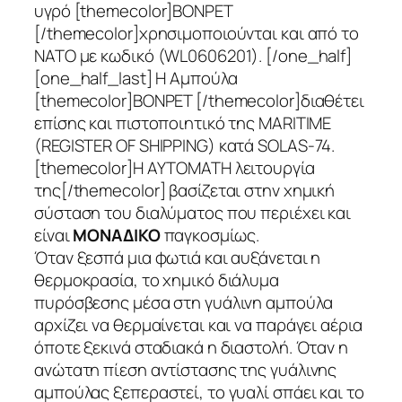
υγρό [themecolor]ΒΟΝΡΕΤ
[/themecolor]χρησιμοποιούνται και από το
ΝΑΤΟ με κωδικό (WL0606201). [/one_half]
[one_half_last] Η Αμπούλα
[themecolor]BONPET [/themecolor]διαθέτει
επίσης και πιστοποιητικό της MARITIME
(REGISTER OF SHIPPING) κατά SOLAS-74.
[themecolor]Η ΑΥΤΟΜΑΤΗ λειτουργία
της[/themecolor] βασίζεται στην χημική
σύσταση του διαλύματος που περιέχει και
είναι
ΜΟΝΑΔΙΚΟ
παγκοσμίως.
Όταν ξεσπά μια φωτιά και αυξάνεται η
θερμοκρασία, το χημικό διάλυμα
πυρόσβεσης μέσα στη γυάλινη αμπούλα
αρχίζει να θερμαίνεται και να παράγει αέρια
όποτε ξεκινά σταδιακά η διαστολή. Όταν η
ανώτατη πίεση αντίστασης της γυάλινης
αμπούλας ξεπεραστεί, το γυαλί σπάει και το