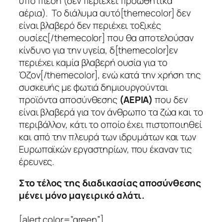
υπό πίεση (δεν περιέχει προωθητικά
αέρια). Το διάλυμα αυτό[themecolor] δεν
είναι βλαβερό δεν περιέχει τοξικές
ουσίες[/themecolor] που θα αποτελούσαν
κίνδυνο για την υγεία, δ[themecolor]εν
περιέχει καμία βλαβερή ουσία για το
Όζον[/themecolor], ενώ κατά την χρήση της
συσκευής με φωτιά δημιουργούνται
προϊόντα αποσύνθεσης
(ΑΕΡΙΑ)
που δεν
είναι βλαβερά για τον άνθρωπο τα ζώα και το
περιβάλλον, κάτι το οποίο έχει πιστοποιηθεί
και από την πλευρά των ιδρυμάτων και των
Ευρωπαϊκών εργαστηρίων, που έκαναν τις
έρευνες.
Στο τέλος της διαδικασίας αποσύνθεσης
μένει μόνο μαγειρικό αλάτι.
[alert color=”green”]