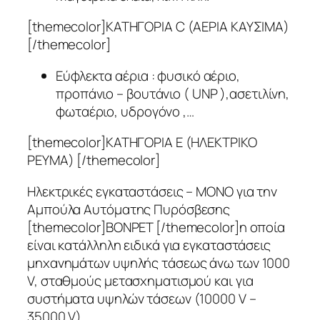
[themecolor]ΚΑΤΗΓΟΡΙΑ C (ΑΕΡΙΑ ΚΑΥΣΙΜΑ)
[/themecolor]
Εύφλεκτα αέρια : φυσικό αέριο,
προπάνιο – βουτάνιο ( UNP ),ασετιλίνη,
φωταέριο, υδρογόνο ,…
[themecolor]ΚΑΤΗΓΟΡΙΑ Ε (ΗΛΕΚΤΡΙΚΟ
ΡΕΥΜΑ) [/themecolor]
Ηλεκτρικές εγκαταστάσεις – ΜΟΝΟ για την
Αμπούλα Αυτόματης Πυρόσβεσης
[themecolor]BONPET [/themecolor]η οποία
είναι κατάλληλη ειδικά για εγκαταστάσεις
μηχανημάτων υψηλής τάσεως άνω των 1000
V, σταθμούς μετασχηματισμού και για
συστήματα υψηλών τάσεων (10000 V –
35000 V)