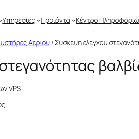
Υπηρεσίες
Προϊόντα
Κέντρο Πληροφοριώ
αυστήρες Αερίου
/ Συσκευή ελέγχου στεγανότ
 στεγανότητας βαλβ
δων VPS
ος