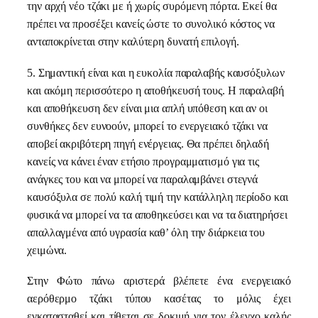
την αρχή νέο τζάκι με ή χωρίς συρόμενη πόρτα. Εκεί θα
πρέπει να προσέξει κανείς ώστε το συνολικό κόστος να
ανταποκρίνεται στην καλύτερη δυνατή επιλογή.
5
.
Σημαντική είναι και η ευκολία παραλαβής καυσόξυλων
και ακόμη περισσότερο η αποθήκευσή τους. Η παραλαβή
και αποθήκευση δεν είναι μια απλή υπόθεση και αν οι
συνθήκες δεν ευνοούν, μπορεί το ενεργειακό τζάκι να
αποβεί ακριβότερη πηγή ενέργειας. Θα πρέπει δηλαδή
κανείς να κάνει έναν ετήσιο προγραμματισμό για τις
ανάγκες του και να μπορεί να παραλαμβάνει στεγνά
καυσόξυλα σε πολύ καλή τιμή την κατάλληλη περίοδο και
φυσικά να μπορεί να τα αποθηκεύσει και να τα διατηρήσει
απαλλαγμένα από υγρασία καθ’ όλη την διάρκεια του
χειμώνα.
Στην Φώτο πάνω αριστερά βλέπετε ένα ενεργειακό
αερόθερμο τζάκι τύπου κασέτας το μόλις έχει
εγκατασταθεί και τίθεται σε δοκιμή για τον έλεγχο καλής