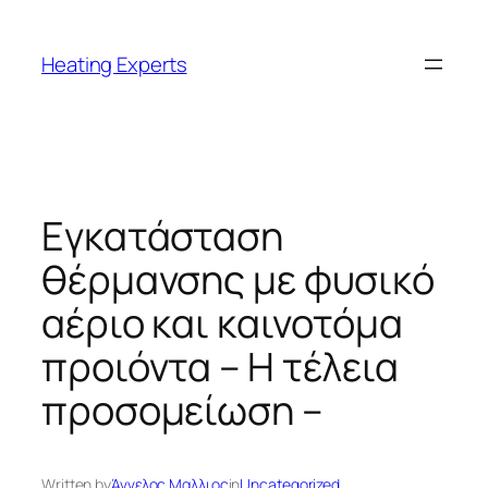
Μετάβαση
στο
Heating Experts
περιεχόμενο
Εγκατάσταση
θέρμανσης με φυσικό
αέριο και καινοτόμα
προιόντα – Η τέλεια
προσομείωση –
Written by
Άγγελος Μαλλιος
in
Uncategorized