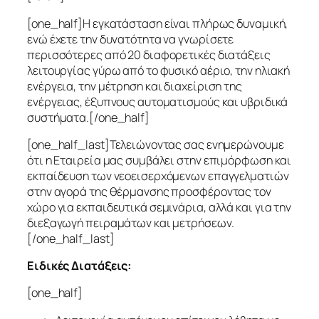
[one_half]
Η εγκατάσταση είναι πλήρως δυναμική,
ενώ έχετε την δυνατότητα να γνωρίσετε
περισσότερες από 20 διαφορετικές διατάξεις
λειτουργίας γύρω από το φυσικό αέριο, την ηλιακή
ενέργεια, την μέτρηση και διαχείριση της
ενέργειας, έξυπνους αυτοματισμούς και υβριδικά
συστήματα.
[/one_half]
[one_half_last]Τελειώνοντας σας ενημερώνουμε
ότι η Εταιρεία μας συμβάλει στην επιμόρφωση και
εκπαίδευση των νεοεισερχόμενων επαγγελματιών
στην αγορά της θέρμανσης προσφέροντας τον
χώρο για εκπαιδευτικά σεμινάρια, αλλά και για την
διεξαγωγή πειραμάτων και μετρήσεων.
[/one_half_last]
Ειδικές Διατάξεις:
[one_half]