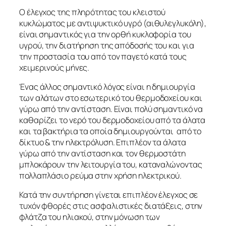
Ο έλεγχος της πληρότητας του κλειστού
κυκλώματος με αντιψυκτικό υγρό (αιθυλεγλυκόλη),
είναι σημαντικός για την ορθή κυκλοφορία του
υγρού, την διατήρηση της απόδοσής του και για
την προστασία του από τον παγετό κατά τους
χειμερινούς μήνες.
Ένας άλλος σημαντικό λόγος είναι η δημιουργία
των αλάτων στο εσωτερικό του θερμοδοχείου και
γύρω από την αντίσταση. Είναι πολύ σημαντικό να
καθαρίζει το νερό του δερμοδοχείου από τα άλατα
και τα βακτήρια τα οποία δημιουργούνται από το
δίκτυο & την ηλεκτρόλυση. Επιπλέον τα άλατα
γύρω από την αντίσταση και τον θερμοστάτη
μπλοκάρουν την λειτουργία του, καταναλώνοντας
πολλαπλάσιο ρεύμα στην χρήση ηλεκτρικού.
Κατά την συντήρηση γίνεται επιπλέον έλεγχος σε
τυχόν φθορές στις ασφαλιστικές διατάξεις, στην
φλάτζα του ηλιακού, στην μόνωση των