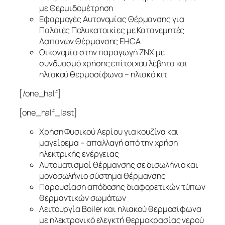
με Θερμιδομέτρηση
Εφαρμογές Αυτονομίας Θέρμανσης για
Παλαιές Πολυκατοικίες με Κατανεμητές
Δαπανών Θέρμανσης EHCA
Οικονομία στην παραγωγή ΖΝΧ με
συνδυασμό χρήσης επίτοιχου λέβητα και
ηλιακού θερμοσίφωνα – ηλιακό κιτ
[/one_half]
[one_half_last]
Χρήση Φυσικού Αερίου για κουζίνα και
μαγείρεμα – απαλλαγή από την χρήση
ηλεκτρικής ενέργειας
Αυτοματισμοί θέρμανσης σε δισωλήνιο και
μονοσωλήνιο σύστημα θέρμανσης
Παρουσίαση απόδοσης διαφορετικών τύπων
θερμαντικών σωμάτων
Λειτουργία Boiler και ηλιακού θερμοσίφωνα
με ηλεκτρονικό ελεγκτή θερμοκρασίας νερού