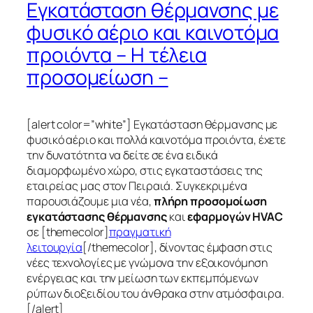
Εγκατάσταση θέρμανσης με
φυσικό αέριο και καινοτόμα
προιόντα – Η τέλεια
προσομείωση –
[alert color=”white”] Εγκατάσταση θέρμανσης με
φυσικό αέριο και πολλά καινοτόμα προιόντα, έχετε
την δυνατότητα να δείτε σε ένα ειδικά
διαμορφωμένο χώρο, στις εγκαταστάσεις της
εταιρείας μας στον Πειραιά. Συγκεκριμένα
παρουσιάζουμε μια νέα,
πλήρη προσομοίωση
εγκατάστασης θέρμανσης
και
εφαρμογών HVAC
σε [themecolor]
πραγματική
λειτουργία
[/themecolor], δίνοντας έμφαση στις
νέες τεχνολογίες με γνώμονα την εξοικονόμηση
ενέργειας και την μείωση των εκπεμπόμενων
ρύπων διοξειδίου του άνθρακα στην ατμόσφαιρα.
[/alert]