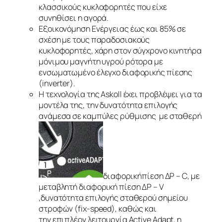
κλασσικούς κυκλοφορητές που είχε
συνηθίσει η αγορά.
Εξοικονόμηση Ενέργειας έως και 85% σε
σχέση με τους παραδοσιακούς
κυκλοφορητές, χάρη στον σύγχρονο κινητήρα
μόνιμου μαγνήτη υγρού ρότορα με
ενσωματωμένο έλεγχο διαφορικής πίεσης
(inverter).
Η τεχνολογία της Askoll έχει προβλέψει για τα
μοντέλα της, την δυνατότητα επιλογής
ανάμεσα σε καμπύλες ρύθμισης με σταθερή
διαφορικήπίεση ΔP – C, με
μεταβλητή διαφορική πίεση ΔP – V
,δυνατότητα επιλογής σταθερού σημείου
στροφών (fix-speed), καθώς και
την επιπλέον λειτουργία Active Adapt, η