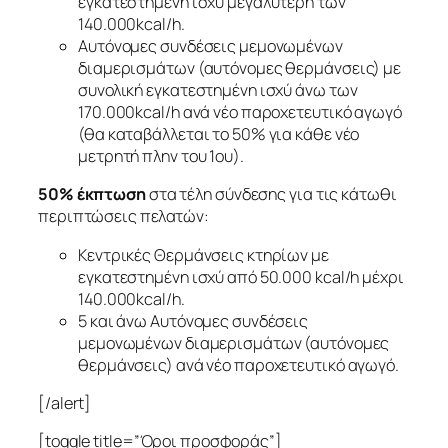
εγκατεστημένη ισχύ μεγαλύτερη των
140.000kcal/h.
Αυτόνομες συνδέσεις μεμονωμένων
διαμερισμάτων (αυτόνομες θερμάνσεις) με
συνολική εγκατεστημένη ισχύ άνω των
170.000kcal/h ανά νέο παροχετευτικό αγωγό
(θα καταβάλλεται το 50% για κάθε νέο
μετρητή πλην του 1ου).
50% έκπτωση
στα τέλη σύνδεσης για τις κάτωθι
περιπτώσεις πελατών:
Κεντρικές Θερμάνσεις κτηρίων με
εγκατεστημένη ισχύ από 50.000 kcal/h μέχρι
140.000kcal/h.
5 και άνω Αυτόνομες συνδέσεις
μεμονωμένων διαμερισμάτων (αυτόνομες
θερμάνσεις) ανά νέο παροχετευτικό αγωγό.
[/alert]
[toggle title=”Όροι προσφοράς”]