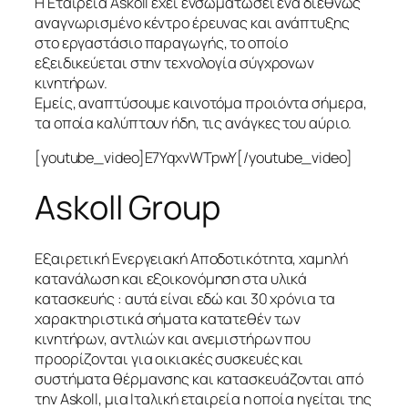
Η Εταιρεία Askoll έχει ενσωματώσει ένα διεθνώς
αναγνωρισμένο κέντρο έρευνας και ανάπτυξης
στο εργαστάσιο παραγωγής, το οποίο
εξειδικεύεται στην τεχνολογία σύγχρονων
κινητήρων.
Εμείς, αναπτύσουμε καινοτόμα προιόντα σήμερα,
τα οποία καλύπτουν ήδη, τις ανάγκες του αύριο.
[youtube_video]E7YqxvWTpwY[/youtube_video]
Askoll Group
Εξαιρετική Ενεργειακή Αποδοτικότητα, χαμηλή
κατανάλωση και εξοικονόμηση στα υλικά
κατασκευής : αυτά είναι εδώ και 30 χρόνια τα
χαρακτηριστικά σήματα κατατεθέν των
κινητήρων, αντλιών και ανεμιστήρων που
προορίζονται για οικιακές συσκευές και
συστήματα θέρμανσης και κατασκευάζονται από
την Askoll, μια Ιταλική εταιρεία η οποία ηγείται της