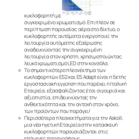
κυκλοφορητή με
συγκεκριμένο χρωματισμό. Επιπλέον σε
περίπτωση παρουσίας αέρα στο δίκτυο, ο
κυκλοφορητής αυτόματα ενεργοποιεί την
λειτουργία αυτόματης εξαέρωσης
αναδεικνύοντας την συγκεκριμένη
λειτουργία στον χρήστη, χρησιμοποιώντας
λευκό χρωματισμό LED στην κονσόλα.
Το σημαντικότερο πλεονέκτημα των
κυκλοφορητών ES2 και ES Adapt είναι η 5ετής
εργοστασιακή εγγύηση που παρέχει η Ιταλική
Εταιρεία, εξασφαλίζοντας έτσι σιγουριά και
αξιοπιστία, επιδεικνύοντας την
ανθεκτικότητα και την αντοχή στον χρόνο,
των προϊόντων που παράγει!
Περισσότερα πλεονεκτήματα για την Askoll,
μια νέα ηγετική Εταιρεία στην κατασκευή
κυκλοφορητών παρουσιάζονται στις
επόμενες παραγράφους