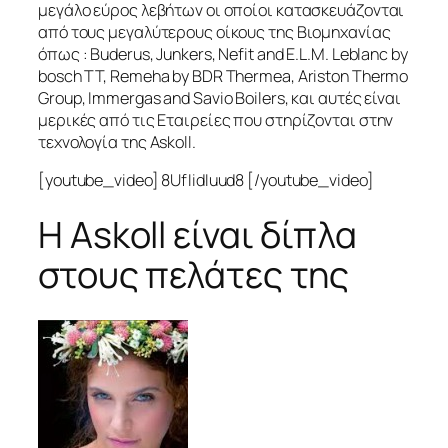
μεγάλο εύρος λεβήτων οι οποίοι κατασκευάζονται
από τους μεγαλύτερους οίκους της Βιομηχανίας
όπως : Buderus, Junkers, Nefit and E.L.M. Leblanc by
bosch TT, Remeha by BDR Thermea, Ariston Thermo
Group, Immergas and Savio Boilers, και αυτές είναι
μερικές από τις Εταιρείες που στηρίζονται στην
τεχνολογία της Askoll.
[youtube_video] 8UfIidIuud8 [/youtube_video]
Η Askoll είναι δίπλα
στους πελάτες της