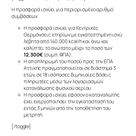
Η προσφορά ισχύει για περιορισμένο αριθμό
συμβάσεων.
Η προσφορά ισχύει για Κεντρικές
Θερμάνσεις κτηρίων με εγκατεστημένη ισχύ
λέβητα από 140.000 kcal/h και άνω και
καλύπτει το ανώτατο μέχρι το ποσό των
12.300€
(συμπ. ΦΠΑ).
Η αποπληρωμή του ποσού προς την ΕΠΑ
Αττικής πραγματοποιείται σε διάστημα 3
ετών, σε 18 ισόποσες διμηνιαίες δόσεις
πληρωτέες μέσω των λογαριασμών
κατανάλωσης φυσικού αερίου.
Η προσφορά ισχύει εφόσον ο καταναλωτής
έχει ενεργοποιήσει την εγκατάστασή του
εντός 3 μηνών από την τοποθέτηση του
μετρητή.
[/toggle]