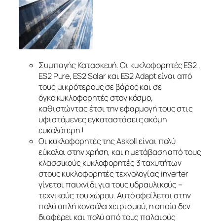
Συμπαγής Κατασκευή. Οι κυκλοφορητές ES2 ,
ES2 Pure, ES2 Solar και ES2 Adapt είναι από
τους μικρότερους σε βάρος και σε
όγκο κυκλοφορητές στον κόσμο,
καθιστώντας έτσι την εφαρμογή τους στις
υφιστάμενες εγκαταστάσεις ακόμη
ευκολότερη !
Οι κυκλοφορητές της Askoll είναι πολύ
εύκολοι στην χρήση, και η μετάβαση από τους
κλασσικούς κυκλοφορητές 3 ταχυτήτων
στους κυκλοφορητές τεχνολογίας inverter
γίνεται παιχνίδι για τους υδραυλικούς –
τεχνικούς του χώρου. Αυτό οφείλεται στην
πολύ απλή κονσόλα χειρισμού, η οποία δεν
διαφέρει και πολύ από τους παλαιούς