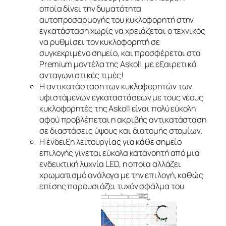
οποία δίνει την δυματότητα
αυτοπροσαρμογής του κυκλοφορητή στην
εγκατάσταση χωρίς να χρειάζεται ο τεχνικός
να ρυθμίσει τον κυκλοφορητή σε
συγκεκριμένο σημείο, και προσφέρεται στα
Premium μοντέλα της Askoll, με εξαιρετικά
ανταγωνιστικές τιμές!
Η αντικατάσταση των κυκλοφορητών των
υφιστάμενων εγκαταστάσεων με τους νέους
κυκλοφορητές της Askoll είναι πολύ εύκολη
αφού προβλέπεται η ακριβής αντικατάσταση
σε διαστάσεις ύψους και διατομής στομίων.
Η ένδειξη λειτουργίας για κάθε σημείο
επιλογής γίνεται εύκολα κατανοητή από μια
ενδεικτική λυχνία LED, η οποία αλλάζει
χρωματισμό ανάλογα με την επιλογή, καθώς
επίσης παρουσιάζει τυχόν σφάλμα του