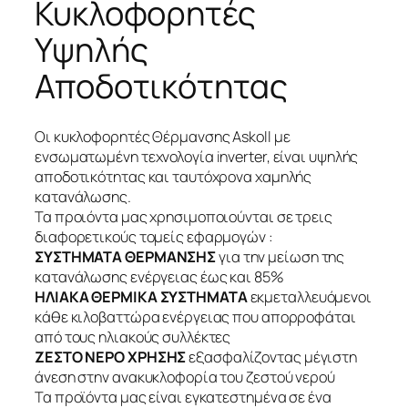
Κυκλοφορητές
Υψηλής
Αποδοτικότητας
Οι κυκλοφορητές Θέρμανσης Askoll με
ενσωματωμένη τεχνολογία inverter, είναι υψηλής
αποδοτικότητας και ταυτόχρονα χαμηλής
κατανάλωσης.
Τα προιόντα μας χρησιμοποιούνται σε τρεις
διαφορετικούς τομείς εφαρμογών :
ΣΥΣΤΗΜΑΤΑ ΘΕΡΜΑΝΣΗΣ
για την μείωση της
κατανάλωσης ενέργειας έως και 85%
ΗΛΙΑΚΑ ΘΕΡΜΙΚΑ ΣΥΣΤΗΜΑΤΑ
εκμεταλλευόμενοι
κάθε κιλοβαττώρα ενέργειας που απορροφάται
από τους ηλιακούς συλλέκτες
ΖΕΣΤΟ ΝΕΡΟ ΧΡΗΣΗΣ
εξασφαλίζοντας μέγιστη
άνεση στην ανακυκλοφορία του ζεστού νερού
Τα προϊόντα μας είναι εγκατεστημένα σε ένα