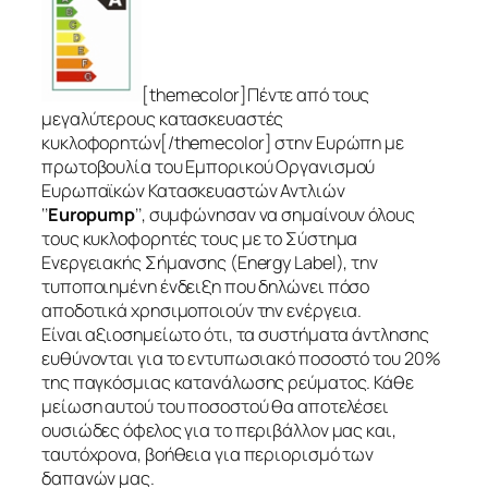
[themecolor]Πέντε από τους
μεγαλύτερους κατασκευαστές
κυκλοφορητών[/themecolor] στην Ευρώπη με
πρωτοβουλία του Εμπορικού Οργανισμού
Ευρωπαϊκών Κατασκευαστών Αντλιών
‘’
Europump
’’, συμφώνησαν να σημαίνουν όλους
τους κυκλοφορητές τους με το Σύστημα
Ενεργειακής Σήμανσης (Energy Label), την
τυποποιημένη ένδειξη που δηλώνει πόσο
αποδοτικά χρησιμοποιούν την ενέργεια.
Είναι αξιοσημείωτο ότι, τα συστήματα άντλησης
ευθύνονται για το εντυπωσιακό ποσοστό του 20%
της παγκόσμιας κατανάλωσης ρεύματος. Κάθε
μείωση αυτού του ποσοστού θα αποτελέσει
ουσιώδες όφελος για το περιβάλλον μας και,
ταυτόχρονα, βοήθεια για περιορισμό των
δαπανών μας.