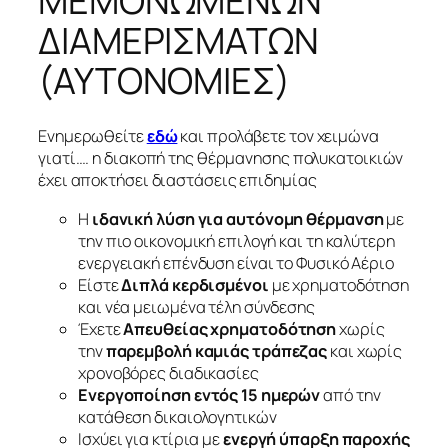
ΜΕΜΟΝΩΜΕΝΩΝ
ΔΙΑΜΕΡΙΣΜΑΤΩΝ
(ΑΥΤΟΝΟΜΙΕΣ)
Ενημερωθείτε
εδώ
και προλάβετε τον χειμώνα
γιατί…. η διακοπή της θέρμανησης πολυκατοικιών
έχει αποκτήσει διαστάσεις επιδημίας
Η
ιδανική λύση για αυτόνομη θέρμανση
με
την πιο οικονομική επιλογή και τη καλύτερη
ενεργειακή επένδυση είναι το Φυσικό Αέριο
Είστε
Διπλά κερδισμένοι
με χρηματοδότηση
και νέα μειωμένα τέλη σύνδεσης
Έχετε
Απευθείας χρηματοδότηση
χωρίς
την
παρεμβολή καμιάς τράπεζας
και χωρίς
χρονοβόρες διαδικασίες
Ενεργοποίηση εντός 15 ημερών
από την
κατάθεση δικαιολογητικών
Ισχύει για κτίρια με
ενεργή ύπαρξη παροχής