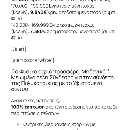
170.000– 199.999 Εγκατεστημένη ισχύς
(kcal/h):
9.840€
Χρηματοδοτούμενο ποσό (συμπ.
ΦΠΑ)
140.000– 169.999 Εγκατεστημένη ισχύς
(kcal/h):
7.380€
Χρηματοδοτούμενο ποσό (συμπ.
ΦΠΑ)
[/alert]
[alert color=”white”]
Το Φυσικο αέριο προσφέρει Μηδενικά ή
Μειωμένα τέλη Σύνδεσης για την σύνδεση
της Πολυκατοικίας με το Υφιστάμενο
δίκτυο
Αναλυτικές εκπτώσεις:
100% έκπτωση
στα τέλη σύνδεσης για τις κάτωθι
περιπτώσεις πελατών:
Κεντρικές Θερμάνσεις κτηρίων με