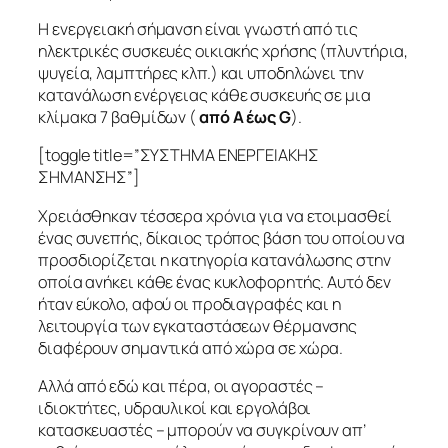
Η ενεργειακή σήμανση είναι γνωστή από τις
ηλεκτρικές συσκευές οικιακής χρήσης (πλυντήρια,
ψυγεία, λαμπτήρες κλπ.) και υποδηλώνει την
κατανάλωση ενέργειας κάθε συσκευής σε μια
κλίμακα 7 βαθμίδων (
από Α έως G
).
[toggle title=”ΣΥΣΤΗΜΑ ΕΝΕΡΓΕΙΑΚΗΣ
ΣΗΜΑΝΣΗΣ”]
Χρειάσθηκαν τέσσερα χρόνια για να ετοιμασθεί
ένας συνεπής, δίκαιος τρόπος βάση του οποίου να
προσδιορίζεται η κατηγορία κατανάλωσης στην
οποία ανήκει κάθε ένας κυκλοφορητής. Αυτό δεν
ήταν εύκολο, αφού οι προδιαγραφές και η
λειτουργία των εγκαταστάσεων θέρμανσης
διαφέρουν σημαντικά από χώρα σε χώρα.
Αλλά από εδώ και πέρα, οι αγοραστές –
ιδιοκτήτες, υδραυλικοί και εργολάβοι
κατασκευαστές – μπορούν να συγκρίνουν απ’