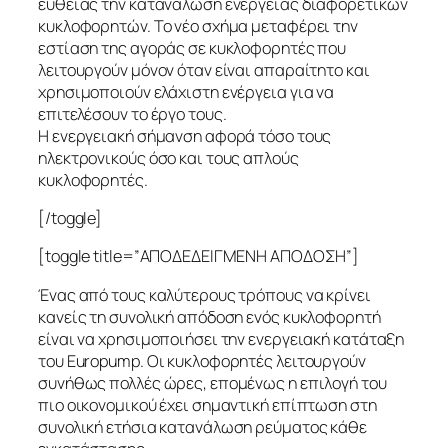
ευθείας την κατανάλωση ενέργειας διαφορετικών
κυκλοφορητών. Το νέο σχήμα μεταφέρει την
εστίαση της αγοράς σε κυκλοφορητές που
λειτουργούν μόνον όταν είναι απαραίτητο και
χρησιμοποιούν ελάχιστη ενέργεια για να
επιτελέσουν το έργο τους.
Η ενεργειακή σήμανση αφορά τόσο τους
ηλεκτρονικούς όσο και τους απλούς
κυκλοφορητές.
[/toggle]
[toggle title=”ΑΠΟΔΕΔΕΙΓΜΕΝΗ ΑΠΟΔΟΣΗ”]
Ένας από τους καλύτερους τρόπους να κρίνει
κανείς τη συνολική απόδοση ενός κυκλοφορητή
είναι να χρησιμοποιήσει την ενεργειακή κατάταξη
του Europump. Οι κυκλοφορητές λειτουργούν
συνήθως πολλές ώρες, επομένως η επιλογή του
πιο οικονομικού έχει σημαντική επίπτωση στη
συνολική ετήσια κατανάλωση ρεύματος κάθε