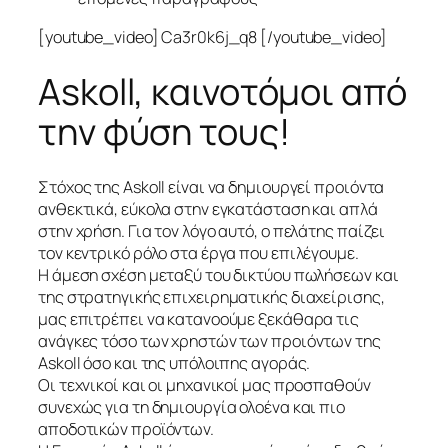
[youtube_video] Ca3r0k6j_q8 [/youtube_video]
Askoll, καινοτόμοι από
την φύση τους!
Στόχος της Askoll είναι να δημιουργεί προιόντα
ανθεκτικά, εύκολα στην εγκατάσταση και απλά
στην χρήση. Για τον λόγο αυτό, ο πελάτης παίζει
τον κεντρικό ρόλο στα έργα που επιλέγουμε.
Η άμεση σχέση μεταξύ του δικτύου πωλήσεων και
της στρατηγικής επιχειρηματικής διαχείρισης,
μας επιτρέπει να κατανοούμε ξεκάθαρα τις
ανάγκες τόσο των χρηστών των προιόντων της
Askoll όσο και της υπόλοιπης αγοράς.
Οι τεχνικοί και οι μηχανικοί μας προσπαθούν
συνεχώς για τη δημιουργία ολοένα και πιο
αποδοτικών προϊόντων.