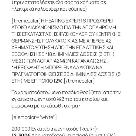
(πριν σπαταλήσετε όλα σας τα χρήματα σε
ηλεκτρικά καλοριφέρ και σόμπες)
[themecolor]Η HEATING EXPERTS ΠΡΟΣΦΕΡΕΙ
ΑΤΟΚΟ ΔΙΑΚΑΝΟΝΙΣΜΟ ΓΙΑ ΤΗΝ ΑΠΟΠΛΗΡΩΜΗ
ΤΗΣ ΕΓΚΑΤΑΣΤΑΣΗΣ ΦΥΣΙΚΟΥ ΑΕΡΙΟΥ ΚΕΝΤΡΙΚΗΣ
ΘΕΡΜΑΝΣΗΣ ΠΟΛΥΚΑΤΟΙΚΙΑΣ ΜΕ ΑΠΕΥΘΕΙΑΣ
ΧΡΗΜΑΤΟΔΟΤΗΣΗ ΑΠΟ ΤΗΝ ΕΠΑ ΑΤΤΙΚΗΣ ΚΑΙ
ΕΞΟΦΛΗΣΗ ΣΕ *18 ΔΗΜΙΝΙΑΙΕΣ ΔΟΣΕΙΣ (3 ΕΤΗ)
ΜΕΣΩ ΤΩΝ ΛΟΓΑΡΙΑΣΜΩΝ ΚΑΤΑΝΑΛΩΣΗΣ.
*Η ΕΞΟΦΛΗΣΗ ΜΠΟΡΕΙ ΕΝΑΛΛΑΚΤΙΚΑ ΝΑ
ΠΡΑΓΜΑΤΟΠΟΙΗΘΕΙ ΣΕ 30 ΔΗΜΙΝΙΑΙΕΣ ΔΟΣΕΙΣ (5
ΕΤΗ) ΜΕ ΕΠΙΤΟΚΙΟ 12%.[/themecolor]
Το χρηματοδοτούμενο ποσό καθορίζεται από την
εγκατεστημένη ισχύ λέβητα του κτηρίου και
σύμφωνα με το κάτωθι σχήμα :
[alert color=”white”]
200.000 Εγκατεστημένη ισχύς (kcal/h):
12.300€
Χρηματοδοτούμενο ποσό (συμπ. ΦΠΑ)