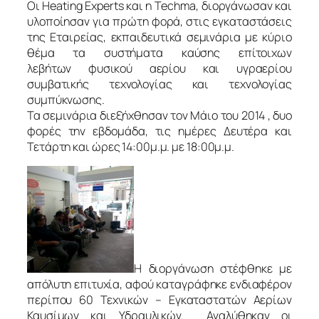
Οι Heating Experts και η Techma, διοργάνωσαν και
υλοποίησαν για πρώτη φορά, στις εγκαταστάσεις
της Εταιρείας, εκπαιδευτικά σεμινάρια με κύριο
θέμα τα συστήματα καύσης επίτοιχων
λεβήτων φυσικού αερίου και υγραερίου
συμβατικής τεχνολογίας και τεχνολογίας
συμπύκνωσης.
Τα σεμινάρια διεξήχθησαν τον Μάιο του 2014 , δυο
φορές την εβδομάδα, τις ημέρες Δευτέρα και
Τετάρτη και ώρες 14:00μ.μ. με 18:00μ.μ.
Η διοργάνωση στέφθηκε με
απόλυτη επιτυχία, αφού καταγράφηκε ενδιαφέρον
περίπου 60 Τεχνικών – Εγκαταστατών Αερίων
Καυσίμων και Υδραυλικών. Αναλύθηκαν οι