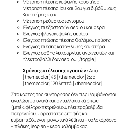
Μέτρηση πίεσης κεφαλής καυστήρα.
Μέτρηση πίεσης 1ου και 2ου για διβάθμιους
Καυστήρες κ.ο.κ.
Μέτρηση ρεύματος ιονισμού
Έλεγχος πιεζοστατών αερίου και αέρα
Έλεγχος φλογοκεφαλής αερίου
Έλεγχος πτώσης πίεσης θαλάμου καύσης
Έλεγχος πίεσης κατάθλιψης καυστήρα
Έλεγχος ορθής λειτουργίας ανιχνευτών και
ηλεκτροβαλβίδων αερίου [/toggle]
Χρόνος εκτέλεσης εργασιών
: Από
[themecolor]45 [/themecolor]έως
[themecolor]120 λεπτά.[/themecolor]
Στο κόστος της συντήρησης δεν περιλαμβάνονται
αναλώσιμα υλικά και ανταλλακτικά όπως
(μπέκ, φίλτρο πετρελαίου, ηλεκτροβαλβίδα
πετρελαίου, υδροστάτες επαφής και
εμβαπτιζόμενοι, μονωτικά λέβητα – υαλοκόρδονα
– πλάκες isoplan – κεραμοβάμβακας,