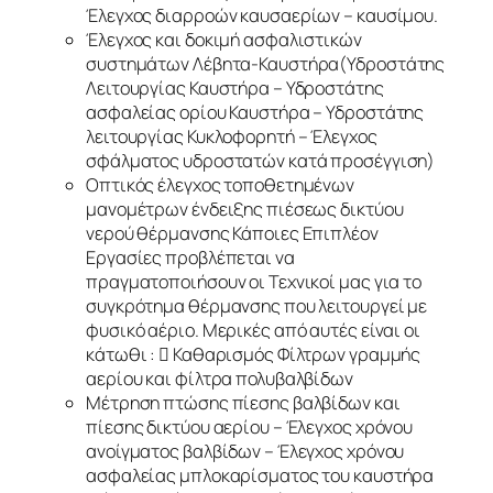
Έλεγχος διαρροών καυσαερίων – καυσίμου.
Έλεγχος και δοκιμή ασφαλιστικών
συστημάτων Λέβητα-Καυστήρα(Υδροστάτης
Λειτουργίας Καυστήρα – Υδροστάτης
ασφαλείας ορίου Καυστήρα – Υδροστάτης
λειτουργίας Κυκλοφορητή – Έλεγχος
σφάλματος υδροστατών κατά προσέγγιση)
Οπτικός έλεγχος τοποθετημένων
μανομέτρων ένδειξης πιέσεως δικτύου
νερού θέρμανσης Κάποιες Επιπλέον
Εργασίες προβλέπεται να
πραγματοποιήσουν οι Τεχνικοί μας για το
συγκρότημα θέρμανσης που λειτουργεί με
φυσικό αέριο. Μερικές από αυτές είναι οι
κάτωθι :  Καθαρισμός Φίλτρων γραμμής
αερίου και φίλτρα πολυβαλβίδων
Μέτρηση πτώσης πίεσης βαλβίδων και
πίεσης δικτύου αερίου – Έλεγχος χρόνου
ανοίγματος βαλβίδων – Έλεγχος χρόνου
ασφαλείας μπλοκαρίσματος του καυστήρα