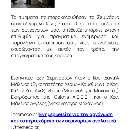
Τα τμήματ
α
που
παρακολουθήσαν το Σεμινάριο
ήταν ολιγομελή (έως 7 άτομα) και η προσέλευση
των συνεργατών μας, απέδειξε υπάρχει έντονη
επιθυμία για πραγματική ενημέρωση και
παράλληλη εκπαίδευση στις νέες τεχνολογίες,
οχυρώνοντας με αυτόν τον τρόπο, την
επαγγελματική τους καριέρα
.
Εισηγητές των Σεμιναρίων ήταν ο Κος. Δανιήλ
Μάλλιος (Εγκαταστάτης Αερίων Καυσίμων), ο Κος.
Καλαντζής Αλέξανδρος (Μηχανολόγος Μηχανικός)
Εκπρόσωπος της Caloria Α.Β.Ε.Ε και ο Κος.
Μάλλιος Άγγελος(Μηχανολόγος Μηχανικός).
[themecolor]
Ενημερωθείτε για
την οργάνωση
και
το περιεχόμενο των σεμιναρίων αναλυτικά!
[/themecolor]