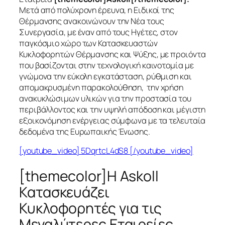
Μετά από πολύχρονη έρευνα, η Ειδικοί της
Θέρμανσης ανακοινώνουν την Νέα τους
Συνεργασία, με έναν από τους Ηγέτες, στον
παγκόσμιο χώρο των Κατασκευαστών
Κυκλοφορητών Θέρμανσης και Ψύξης, με προιόντα
που βασίζονται στην τεχνολογική καινοτομία με
γνώμονα την εύκολη εγκατάσταση, ρύθμιση και
απομακρυσμένη παρακολούθηση, την χρήση
ανακυκλώσιμων υλικών για την προστασία του
περιβάλλοντος και την υψηλή απόδοση και μέγιστη
εξοικονόμηση ενέργειας σύμφωνα με τα τελευταία
δεδομένα της Ευρωπαικής Ένωσης.
[youtube_video] 5DqrtcL4dS8 [/youtube_video]
[themecolor]Η Askoll
Κατασκευάζει
Κυκλοφορητές για τις
Μεγαλύτερες Εταιρείες