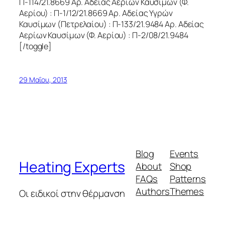
Π-114/21.8669 Αρ. Αδείας Αερίων Καυσίμων (Φ.
Αερίου) : Π-1/12/21.8669 Αρ. Αδείας Υγρών
Καυσίμων (Πετρελαίου) : Π-133/21.9484 Αρ. Αδείας
Αερίων Καυσίμων (Φ. Αερίου) : Π-2/08/21.9484
[/toggle]
29 Μαΐου, 2013
Blog
Events
Heating Experts
About
Shop
FAQs
Patterns
Authors
Themes
Οι ειδικοί στην θέρμανση