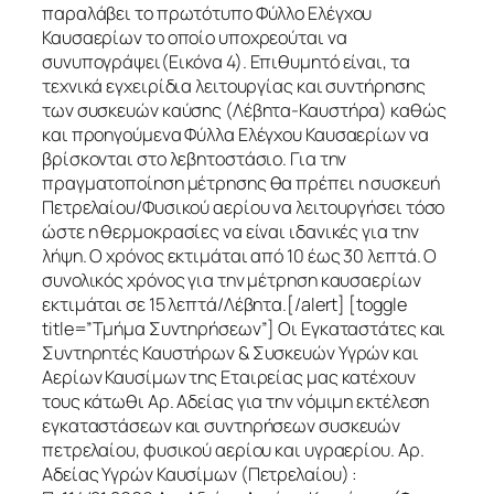
παραλάβει το πρωτότυπο Φύλλο Ελέγχου
Καυσαερίων το οποίο υποχρεούται να
συνυπογράψει(Εικόνα 4). Επιθυμητό είναι, τα
τεχνικά εγχειρίδια λειτουργίας και συντήρησης
των συσκευών καύσης (Λέβητα-Καυστήρα) καθώς
και προηγούμενα Φύλλα Ελέγχου Καυσαερίων να
βρίσκονται στο λεβητοστάσιο. Για την
πραγματοποίηση μέτρησης θα πρέπει η συσκευή
Πετρελαίου/Φυσικού αερίου να λειτουργήσει τόσο
ώστε η θερμοκρασίες να είναι ιδανικές για την
λήψη. Ο χρόνος εκτιμάται από 10 έως 30 λεπτά. Ο
συνολικός χρόνος για την μέτρηση καυσαερίων
εκτιμάται σε 15 λεπτά/Λέβητα.[/alert] [toggle
title=”Τμήμα Συντηρήσεων”] Οι Εγκαταστάτες και
Συντηρητές Καυστήρων & Συσκευών Υγρών και
Αερίων Καυσίμων της Εταιρείας μας κατέχουν
τους κάτωθι Αρ. Αδείας για την νόμιμη εκτέλεση
εγκαταστάσεων και συντηρήσεων συσκευών
πετρελαίου, φυσικού αερίου και υγραερίου. Αρ.
Αδείας Υγρών Καυσίμων (Πετρελαίου) :