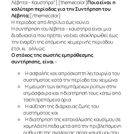
Λέβητα – Καυστήρα”]
[themecolor]
Ποια είναι η
καλύτερη περίοδος για την Συντήρηση του
Λέβητα;
[/themecolor]
H περίοδος από Απρίλιο έως Ιούνιο.
Η συντήρηση του λέβητα – καυστήρα είναι μια
διαδικασία που πρέπει να έχει ολοκληρωθεί έως
την έναρξη της επόμενης χειμερινής περιόδου
έτσι κι΄αλλιώς.
Ο στόχος της σωστής εμπρόθεσμης
συντήρησης, είναι :
Η ασφαλής και απρόσκοπτη λειτουργία του
συστήματος κατά την περίοδο του χειμώνα
Η μείωση των εκπεμπόμενων ρύπων στην
ατμόσφαιρα και η διατήρησή τους κάτω από
ταεπιτρεπόμενα όρια
Η αύξηση της διάρκειας ζωής του
συστήματος και
Η διατήρηση της κατανάλωσης καυσίμου σε
χαμηλά επίπεδα μετά από την πριβλεπόμενη
ρύθμιση της αναλογίας αέρα-καυσίμου του