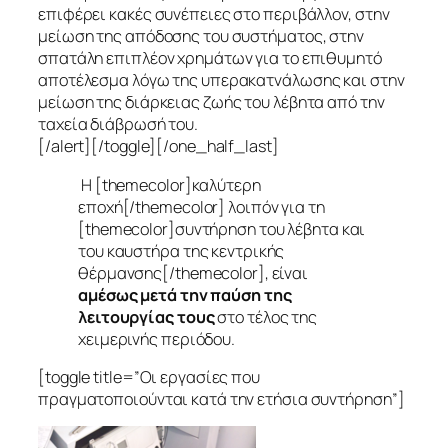
επιφέρει κακές συνέπειες στο περιβάλλον, στην
μείωση της απόδοσης του συστήματος, στην
σπατάλη επιπλέον χρημάτων για το επιθυμητό
αποτέλεσμα λόγω της υπερακατνάλωσης και στην
μείωση της διάρκειας ζωής του λέβητα από την
ταχεία διάβρωσή του.
[/alert][/toggle][/one_half_last]
Η [themecolor]καλύτερη
εποχή[/themecolor] λοιπόν για τη
[themecolor]συντήρηση του λέβητα και
του καυστήρα της κεντρικής
θέρμανσης[/themecolor], είναι
αμέσως μετά την παύση της
λειτουργίας τους
στο τέλος της
χειμερινής περιόδου.
[toggle title=”Οι εργασίες που
πραγματοποιούνται κατά την ετήσια συντήρηση”]