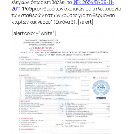
ελέγχων, όπως επιβάλλει το
ΦΕΚ 2654/Β’/09-11-
2011
“Ρύθμιση θεμάτων σχετικών με τη λειτουργία
των σταθερών εστιών καύσης για τη θέρμανση
κτιρίων και νερού” (Εικόνα 3). [/alert]
[alert color=”white”]