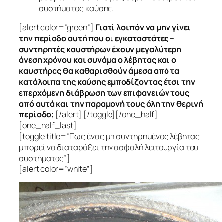
συστήματος καύσης.
[alert color=”green”]
Γιατί λοιπόν να μην γίνει
την περίοδο αυτή που οι εγκαταστάτες –
συντηρητές καυστήρων έχουν μεγαλύτερη
άνεση χρόνου και συνάμα ο λέβητας και ο
καυστήρας θα καθαρισθούν άμεσα από τα
κατάλοιπα της καύσης εμποδίζοντας έτσι την
επερχόμενη διάβρωση των επιφανειών τους
από αυτά και την παραμονή τους όλη την θερινή
περίοδο;
[/alert] [/toggle][/one_half]
[one_half_last]
[toggle title=”Πως ένας μη συντηρημένος λέβητας
μπορεί να διαταράξει την ασφαλή λειτουργία του
συστήματος”]
[alert color=”white”]