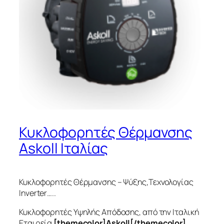
Κυκλοφορητές Θέρμανσης
Askoll Ιταλίας
Κυκλοφορητές Θέρμανσης – Ψύξης,Τεχνολογίας
Inverter…..
Κυκλοφορητές Υψηλής Απόδοσης, από την Ιταλική
Εταιρεία
[themecolor]Askoll[/themecolor].