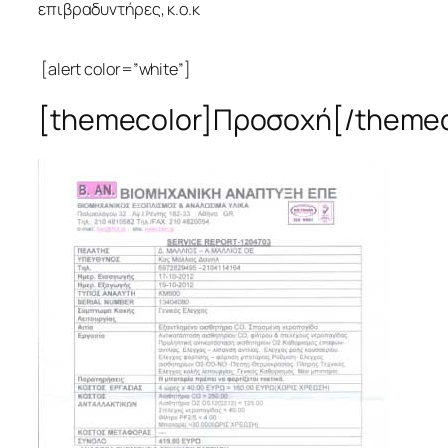
επιβραδυντήρες, κ.ο.κ
[alert color=”white”]
[themecolor]Προσοχή[/themec