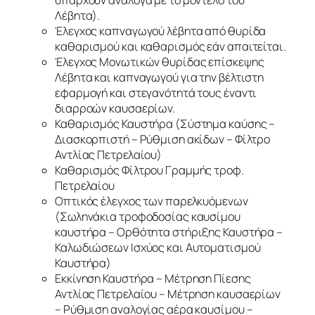
υπάρχουν ανάλογα με το μοντέλο του
Λέβητα).
Έλεγχος καπναγωγού λέβητα από θυρίδα
καθαρισμού και καθαρισμός εάν απαιτείται.
Έλεγχος Μονωτικών θυρίδας επίσκεψης
Λέβητα και καπναγωγού για την βέλτιστη
εφαρμογή και στεγανότητά τους έναντι
διαρροών καυσαερίων.
Καθαρισμός Καυστήρα (Σύστημα καύσης –
Διασκορπιστή – Ρύθμιση ακίδων – Φίλτρο
Αντλίας Πετρελαίου)
Καθαρισμός Φίλτρου Γραμμής τροφ.
Πετρελαίου
Οπτικός έλεγχος των παρελκυόμενων
(Σωληνάκια τροφοδοσίας καυσίμου
καυστήρα – Ορθότητα στήριξης Καυστήρα –
Καλωδιώσεων Ισχύος και Αυτοματισμού
Καυστήρα)
Εκκίνηση Καυστήρα – Μέτρηση Πίεσης
Αντλίας Πετρελαίου – Μέτρηση καυσαερίων
– Ρύθμιση αναλογίας αέρα καυσίμου –