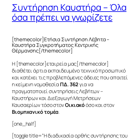
Συντήρηση Καυστήρα – Όλα
όσα πρέπει να γνωρίζετε
[themecolor]Ετήσια Συντήρηση Λέβητα –
Καυστήρα Συγκροτήματος Κεντρικής
Θέρμανσης[/themecolor]
Η [themecolor]εταιρεία μας[/themecolor]
διαθέτει άρτια εκπαιδευμένο τεχνικό προσωπικό
και κατέχει τις προβλεπόμενες άδειες που απαιτεί
η κείμενη νομοθεσία
ΠΔ. 362
για να
πραγματοποιεί
συντηρήσεις Λεβήτων –
Καυστήρων
και
Διεξαγωγή Μετρήσεων
Καυσαερίων
τόσο στον
Οικιακό
όσο και στον
Βιομηχανικό τομέα
.
[one_half]
[toggle title=”Η διαδικασία ορθής συντήρησης του