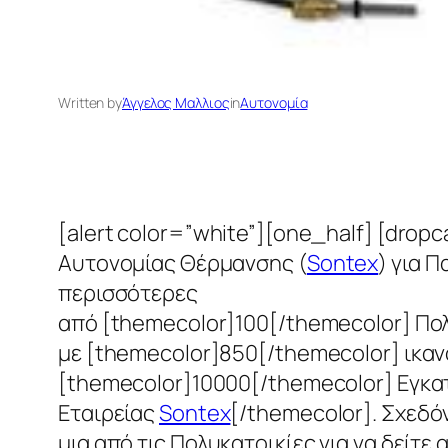
Written by
Άγγελος Μαλλιος
in
Αυτονομία
[alert color=”white”][one_half] [dro
Αυτονομίας Θέρμανσης (
Sontex
) για 
περισσότερες
από [themecolor]100[/themecolor] Πο
με [themecolor]850[/themecolor] ικαν
[themecolor]10000[/themecolor] Εγκ
Εταιρείας
Sontex
[/themecolor]. Σχεδό
μια από τις Πολυκατοικίες για να δείτε