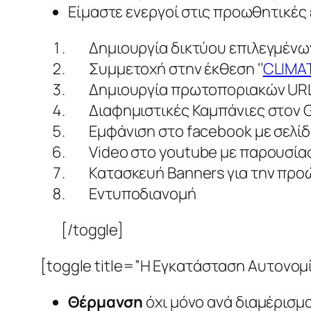
Είμαστε ενεργοί στις προωθητικές 
Δημιουργία δικτύου επιλεγμέν
Συμμετοχή στην έκθεση ‘’
CLIMA
Δημιουργία πρωτοποριακών UR
Διαφημιστικές Καμπάνιες στον 
Εμφάνιση στο facebook με σελί
Video στο youtube με παρουσί
Κατασκευή Banners για την πρ
Εντυποδιανομή
[/toggle]
[toggle title=”Η Εγκατάσταση Αυτονομ
Θέρμανση
όχι μόνο ανά διαμέρισμ