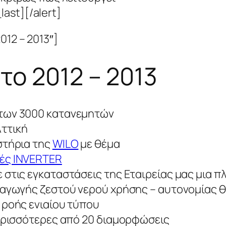
ast][/alert]
012 – 2013″]
το 2012 – 2013
των 3000 κατανεμητών
Αττική
στήρια της
WILO
με θέμα
ές INVERTER
 στις εγκαταστάσεις της Εταιρείας μας μια
ραγωγής ζεστού νερού χρήσης – αυτονομίας 
 ροής ενιαίου τύπου
ερισσότερες από 20 διαμορφώσεις