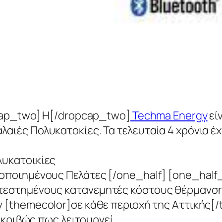
pcap_two] Η[/dropcap_two]
Techma Energy
εί
Παλαιές Πολυκατοκίες. Τα τελευταία 4 χρόνια 
λυκατοικίες
οποιημένους Πελάτες [/one_half] [one_half_
ατεστημένους κατανεμητές κόστους θέρμανση
ν [themecolor]σε κάθε περιοχή της Αττικής[/
 ακριβώς πως λειτουργεί