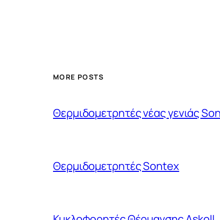
MORE POSTS
Θερμιδομετρητές νέας γενιάς Son
Θερμιδομετρητές Sontex
Κυκλοφορητές Θέρμανσης Askoll