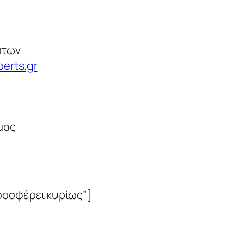
άτων
erts.gr
μας
ροσφέρει κυρίως”]