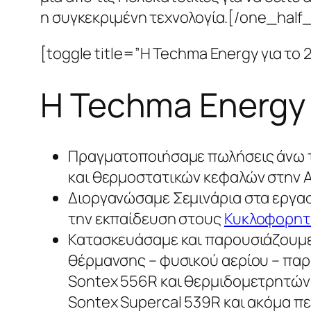
η συγκεκριμένη τεχνολογία.[/one_half_l
[toggle title=”Η Techma Energy για το 2
Η Techma Energy 
Πραγματοποιήσαμε πωλήσεις άνω 
και θερμοστατικών κεφαλών στην 
Διοργανώσαμε Σεμινάρια στα εργα
την εκπαίδευση στους
Κυκλοφορητ
Κατασκευάσαμε και παρουσιάζουμε
θέρμανσης – φυσικού αερίου – πα
Sontex 556R και θερμιδομετρητών
Sontex Supercal 539R και ακόμα π