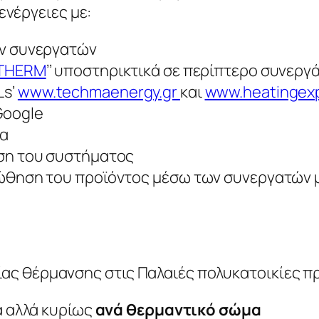
ενέργειες με:
ων συνεργατών
THERM
’’ υποστηρικτικά σε περίπτερο συνεργ
Ls’
www.techmaenergy.gr
και
www.heatingexp
Google
δα
αση του συστήματος
οώθηση του προϊόντος μέσω των συνεργατών 
ίας θέρμανσης στις Παλαιές πολυκατοικίες π
α αλλά κυρίως
ανά θερμαντικό σώμα