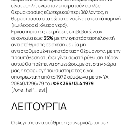
είναι υψηλή, ενώ όταν επικρατούν υψηλές
θερμοκρασίες εξωτερικού περιβάλλοντος, η
θερμοκρασία στα σώματα να είναι σχετικά χαμηλή
(κυκλοφορεί χλιαρό νερό).
Εργαστηριακές μετρήσεις επιβεβαιώνουν
οικονομία έως
35%
με την εγκατάσταση ελεγκτή
αντιστάθμισης σε σχέση με μία μη
αντισταθμισμένη εγκατάσταση θέρμανσης, με την
προϋπόθεση ότι έχει γίνει σωστή ρύθμιση. Πέραν
αυτού θα πρέπει να σημειώσουμε ότι στην χώρα
μας η εφαρμογή του συστήματος είναι
υποχρεωτική από το 1979 σύμφωνα με την ΥΑ
20840/1296/79 του
ΦΕΚ366/13.4.1979
[/one_half_last]
ΛΕΙΤΟΥΡΓΙΑ
Ο ελεγκτής αντιστάθμισης συνεργάζεται με :