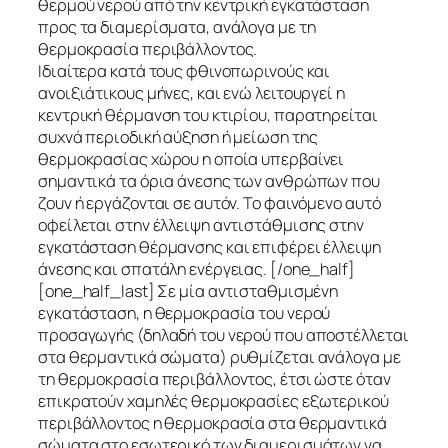
θερμού νερού από την κεντρική εγκατάσταση
προς τα διαμερίσματα, ανάλογα με τη
θερμοκρασία περιβάλλοντος.
Ιδιαίτερα κατά τους φθινοπωρινούς και
ανοιξιάτικους μήνες, και ενώ λειτουργεί η
κεντρική θέρμανση του κτιρίου, παρατηρείται
συχνά περιοδική αύξηση ή μείωση της
θερμοκρασίας χώρου η οποία υπερβαίνει
σημαντικά τα όρια άνεσης των ανθρώπων που
ζουν ή εργάζονται σε αυτόν. Το φαινόμενο αυτό
οφείλεται στην έλλειψη αντιστάθμισης στην
εγκατάσταση θέρμανσης και επιφέρει έλλειψη
άνεσης και σπατάλη ενέργειας. [/one_half]
[one_half_last] Σε μία αντισταθμισμένη
εγκατάσταση, η θερμοκρασία του νερού
προσαγωγής (δηλαδή του νερού που αποστέλλεται
στα θερμαντικά σώματα) ρυθμίζεται ανάλογα με
τη θερμοκρασία περιβάλλοντος, έτσι ώστε όταν
επικρατούν χαμηλές θερμοκρασίες εξωτερικού
περιβάλλοντος η θερμοκρασία στα θερμαντικά
σώματα στο εσωτερικό των διαμερισμάτων να