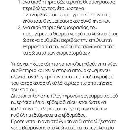
ένα αισθητήριο εξωτερικής θερμοκρασίας
περιβάλλοντος, έτσι ώστε να
αντιλαμβάνεται σε πραγματικό χρόνο τις
εκάστοτε θερμοκρασιακές συνθήκες, και
ένα αισθητήριο θερμοκρασίας του
παραγόμενου θερμού νερού του λέβητα, έτσι
ώστε να ρυθμίζει ακριβώς την επιθυμητή
θερμοκρασία του νερού προσαγωγής προς
τα σώματα των διαμερισμάτων
Υπάρχει η δυνατότητα να τοποθετηθούν επιπλέον
αισθητήρια και χειριστήρια απομακρυσμένου
ελέγχου ανάλογα με τον τύπο, τις προδιαγραφές
του κατασκευαστή, αλλά κυρίως τις απαιτήσεις
του κτιρίου.
Δίνεται επίσης η επιλογή χρονοπρογραμματισμού,
ημερήσιου ή/και εβδομαδιαίου, έτσι ώστε να
καλύπτονται πλήρως οι ανάγκες των ενοίκων
καθ’όλη τη διάρκεια της εβδομάδος.
Προτείνεται η αντιστάθμιση να διατηρεί ζεστό το
νερό θέρμανσης στο λέβητα κατά το μεγαλύτερο