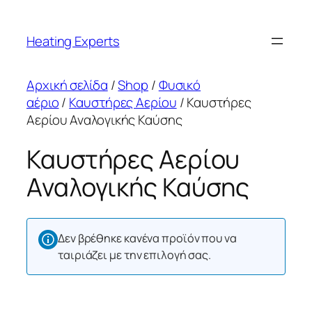
Μετάβαση
στο
Heating Experts
περιεχόμενο
Αρχική σελίδα
/
Shop
/
Φυσικό
αέριο
/
Καυστήρες Αερίου
/ Καυστήρες
Αερίου Αναλογικής Καύσης
Καυστήρες Αερίου
Αναλογικής Καύσης
Δεν βρέθηκε κανένα προϊόν που να
ταιριάζει με την επιλογή σας.