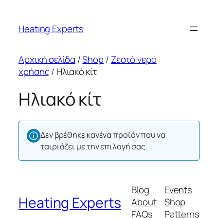
Μετάβαση
στο
Heating Experts
περιεχόμενο
Αρχική σελίδα
/
Shop
/
Ζεστό νερό
χρήσης
/ Ηλιακό κίτ
Ηλιακό κίτ
Δεν βρέθηκε κανένα προϊόν που να
ταιριάζει με την επιλογή σας.
Blog
Events
Heating Experts
About
Shop
FAQs
Patterns