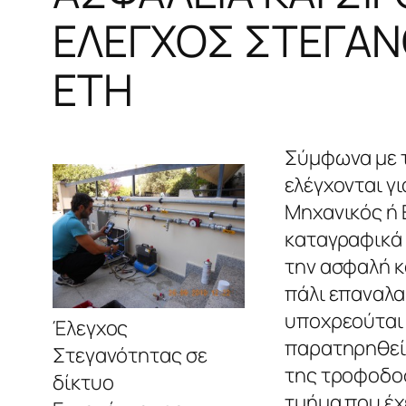
ΕΛΕΓΧΟΣ ΣΤΕΓΑΝ
ΕΤΗ
Σύμφωνα με τ
ελέγχονται γ
Μηχανικός ή 
καταγραφικά ό
την ασφαλή κ
πάλι επαναλα
υποχρεούται 
Έλεγχος
παρατηρηθεί 
Στεγανότητας σε
της τροφοδοσ
δίκτυο
τμήμα που έχ